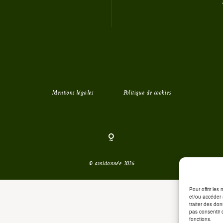
Mentions légales
Politique de cookies
© amidonnée 2026
Pour offrir les
et/ou accéder 
traiter des do
pas consentir 
fonctions.