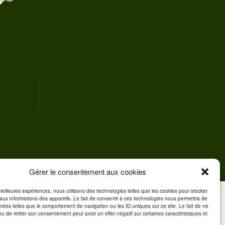
Gérer le consentement aux cookies
 meilleures expériences, nous utilisons des technologies telles que les cookies pour stocker
aux informations des appareils. Le fait de consentir à ces technologies nous permettra de
nnées telles que le comportement de navigation ou les ID uniques sur ce site. Le fait de ne
ou de retirer son consentement peut avoir un effet négatif sur certaines caractéristiques et