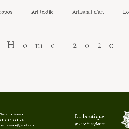
ropos
Art textile
Artisanat d’art
Lo
Home 2020
La boutique
Clisson - France
33 6 87 854 051
pour se faire plaisir
t.amidonnee@gmail.com