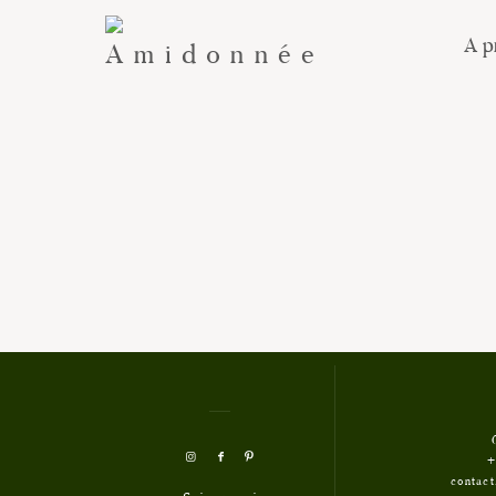
A p
+
contac