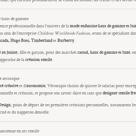
ne haut de gamme
ence professionnelle dans l’univers de la
mode enfantine haut de gamme et lux
u sein de l’entreprise
Children Worldwide Fashion
, avant de se spécialiser da
scada, Hugo Boss, Timberland
et
Burberry
.
 au junior
, fille et garçon, pour des marchés
casual, haut de gamme et luxe
, e
n approche de la
création textile
.
e artistique
rté créative
et d’
autonomie
, Véronique choisit de quitter le salariat pour entr
onnelle et création, et propose son savoir-faire en tant que
designer textile fr
Design
, point de départ de ses premières créations personnelles, notamment les
urné et du napperon dentelle.
ancienne en art textile