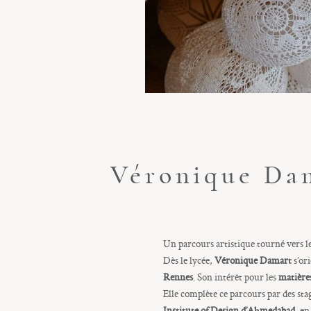
Véronique Dama
Un parcours artistique tourné vers le
Dès le lycée,
Véronique Damart
s’or
Rennes
. Son intérêt pour les
matières
Elle complète ce parcours par des sta
Institute of Design d’Ahmedabad
, en