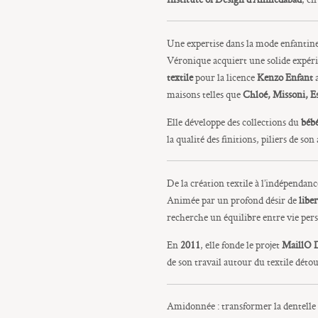
Une expertise dans la mode enfanti
Véronique acquiert une solide expéri
textile
pour la licence
Kenzo Enfant
a
maisons telles que
Chloé, Missoni, E
Elle développe des collections du
bébé
la qualité des finitions, piliers de so
De la création textile à l’indépendanc
Animée par un profond désir de
libe
recherche un équilibre entre vie pers
En
2011
, elle fonde le projet
MaillO 
de son travail autour du textile déto
Amidonnée : transformer la dentelle 