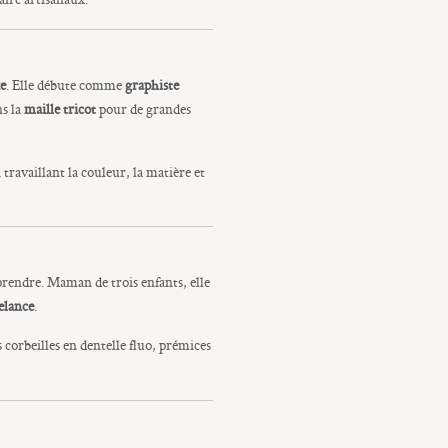
e
. Elle débute comme
graphiste
ns la
maille tricot
pour de grandes
n travaillant la couleur, la matière et
eprendre. Maman de trois enfants, elle
eelance
.
 corbeilles en dentelle fluo, prémices