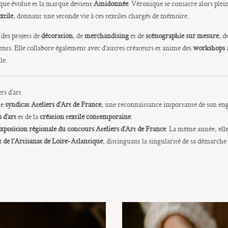
tique évolue et la marque devient
Amidonnée
. Véronique se consacre alors ple
xtile
, donnant une seconde vie à ces textiles chargés de mémoire.
 des projets de
décoration
, de
merchandising
et de
scénographie sur mesure
, d
ts. Elle collabore également avec d’autres créateurs et anime des
workshops
a
le.
rs d’art
le
syndicat Ateliers d’Art de France
, une reconnaissance importante de son eng
 d’art
et de la
création textile contemporaine
.
exposition régionale du concours Ateliers d’Art de France
. La même année, elle
 de l’Artisanat de Loire-Atlantique
, distinguant la singularité de sa démarche e