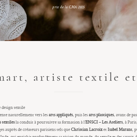
prix de la CMA 2025
rt, artiste textile et
 design textile
iente naturellement vers les
arts appliqués
, puis les
arts plastiques
, avant de pa
 textiles
la conduit à poursuivre sa formation à l’
ENSCI – Les Ateliers
, à Pari
ges auprès de créateurs parisiens tels que
Christian Lacroix
et
Isabel Marant
, 
 Inde, qui enrichit profondément sa vision du monde, du textile et des savoir-f