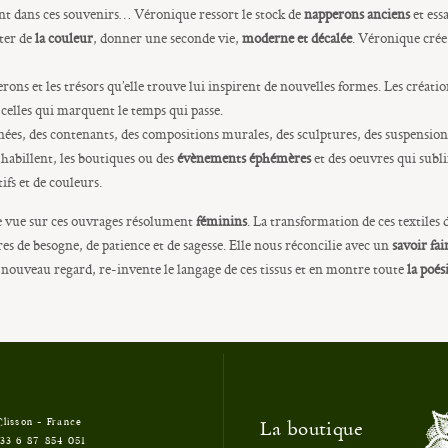
t dans ces souvenirs… Véronique ressort le stock de
napperons anciens
et ess
uter de
la couleur
, donner une seconde vie,
moderne et décalée
. Véronique crée 
rons et les trésors qu’elle trouve lui inspirent de nouvelles formes. Les créat
t celles qui marquent le temps qui passe.
es, des contenants, des compositions murales, des sculptures, des suspensions 
habillent, les boutiques ou des
évènements éphémères
et des oeuvres qui sub
ifs et de couleurs.
 de vue sur ces ouvrages résolument
féminins
. La transformation de ces textiles
ures de besogne, de patience et de sagesse. Elle nous réconcilie avec un
savoir fai
 nouveau regard, re-invente le langage de ces tissus et en montre toute
la poés
La boutique
Clisson - France
33 6 87 854 051