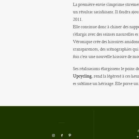
La première envie s’imprime sûremen
un résultat satisfaisant. Il faudra ajo
2011.
Elle continue donc à chiner des nappe
s’élargit avec des teintes naturelles e
Véronique crée des histoires amidonné
transparences, des scénographies qui 
fois c’est une nouvelle histoire de mot
Ses réalisations élargissent le point
Upcycling
, rend la légèreté à ces he
et sublime un héritage. Elle porte un
+