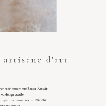
 artisane d'art
sser trois années aux
Beaux-Arts de
s, en
design textile
.
puis par une immersion au
National
aire artisanaux.