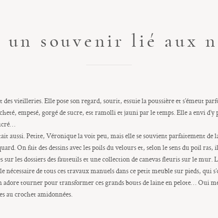
 un souvenir lié aux 
des vieilleries. Elle pose son regard, sourit, essuie la poussière et s’émeut parf
eté, empesé, gorgé de sucre, est ramolli et jauni par le temps. Elle a envi d’y
 sucré…
it aussi. Petite, Véronique la voit peu, mais elle se souvient parfaitement de 
uard. On fait des dessins avec les poils du velours et, selon le sens du poil ras, i
sur les dossiers des fauteuils et une collection de canevas fleuris sur le mur. L
 le nécessaire de tous ces travaux manuels dans ce petit meuble sur pieds, qui s
qu’on adore tourner pour transformer ces grands bouts de laine en pelote… O
les au crochet amidonnées.