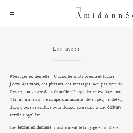
A propos
Les mots
Art textile
Artisanat d’art
Messages en dentelle – Quand les mots prennent forme
J’écris des
mots
, des
phrases
, des
messages
, non pas avec de
Location décors
l’encre, mais avec de la
dentelle
. Chaque lettre est façonnée
à la main à partir de
napperons anciens
, découpés, modelés,
durcis, puis assemblés pour donner naissance à une
écriture
Contact
textile
singulière.
Ces
lettres en dentelle
transforment le langage en matière.