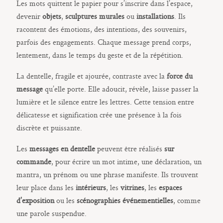
E-shop
Les mots quittent le papier pour s’inscrire dans l’espace,
devenir
objets
,
sculptures murales
ou
installations
. Ils
racontent des émotions, des intentions, des souvenirs,
parfois des engagements. Chaque message prend corps,
Sacramento, California
lentement, dans le temps du geste et de la répétition.
123.456.7890
La dentelle, fragile et ajourée, contraste avec la
force du
message
qu’elle porte. Elle adoucit, révèle, laisse passer la
lumière et le silence entre les lettres. Cette tension entre
délicatesse et signification crée une présence à la fois
discrète et puissante.
Les
messages en dentelle
peuvent être réalisés
sur
commande
, pour écrire un mot intime, une déclaration, un
mantra, un prénom ou une phrase manifeste. Ils trouvent
leur place dans les
intérieurs
, les
vitrines
, les
espaces
d’exposition
ou les
scénographies événementielles
, comme
une parole suspendue.