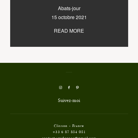
E-shop
Abats-jour
15 octobre 2021
READ MORE
Sacramento, California
123.456.7890
Suivez-moi
Clisson - France
+33 6 87 854 051