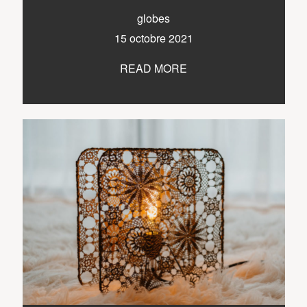
E-shop
globes
15 octobre 2021
READ MORE
Sacramento, California
123.456.7890