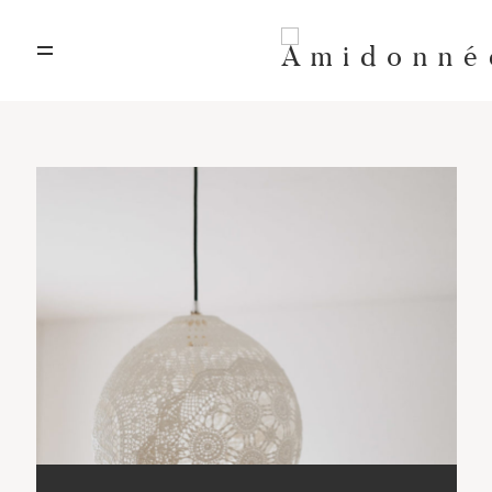
A propos
Art textile
Artisanat d’art
Location décors
Contact